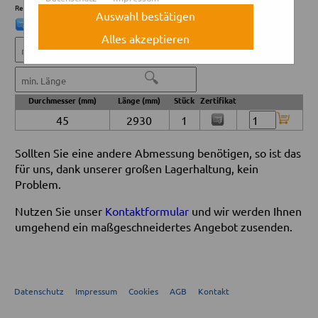
Reststücken möglich sind.
Auswahl bestätigen
= Zertifikat verfügbar
= Zertifikat nicht verfügbar
Alles akzeptieren
🔍
🔍
Durchmesser (mm)
Länge (mm)
Stück
Zertifikat
45
2930
1
Sollten Sie eine andere Abmessung benötigen, so ist das
für uns, dank unserer großen Lagerhaltung, kein
Problem.
Nutzen Sie unser
Kontaktformular
und wir werden Ihnen
umgehend ein maßgeschneidertes Angebot zusenden.
Datenschutz
Impressum
Cookies
AGB
Kontakt