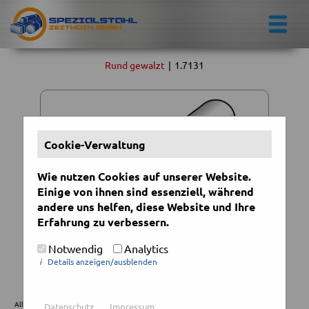
Rund gewalzt
|
1.7131
Cookie-Verwaltung
Wie nutzen Cookies auf unserer Website.
Einige von ihnen sind essenziell, während
andere uns helfen, diese Website und Ihre
Erfahrung zu verbessern.
Rund gewalzt | 1.7131
Notwendig
Analytics
i
Details anzeigen/ausblenden
Auswahl: Rund gewalzt | 1.7131
Alle aufgeführten Maße sind ca. Maße, sodass Toleranzen (-0/+5mm) bei den
Datenschutz
Impressum