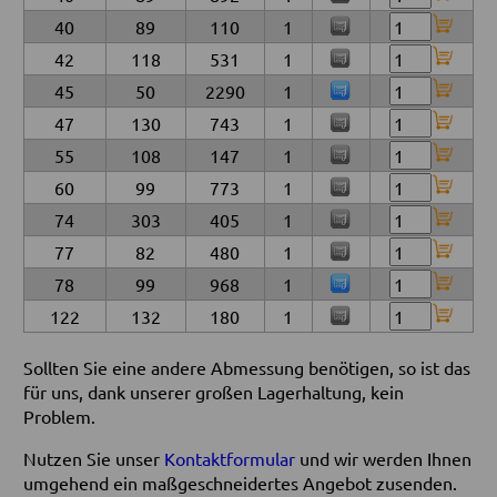
40
89
110
1
42
118
531
1
45
50
2290
1
47
130
743
1
55
108
147
1
60
99
773
1
74
303
405
1
77
82
480
1
78
99
968
1
122
132
180
1
Sollten Sie eine andere Abmessung benötigen, so ist das
für uns, dank unserer großen Lagerhaltung, kein
Problem.
Nutzen Sie unser
Kontaktformular
und wir werden Ihnen
umgehend ein maßgeschneidertes Angebot zusenden.