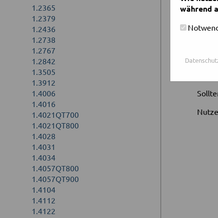
Reststü
1.2365
während a
1.2379
Notwend
1.2436
1.2738
1.2767
80
1.2842
Datenschut
135
1.3505
1.3912
1.4006
Sollt
1.4016
Nutze
1.4021QT700
1.4021QT800
1.4028
1.4031
1.4034
1.4057QT800
1.4057QT900
1.4104
1.4112
1.4122