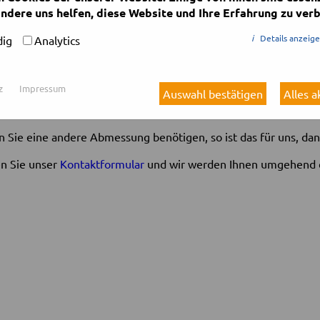
cken möglich sind.
ndere uns helfen, diese Website und Ihre Erfahrung zu verb
🔍
🔍
i
Details anzeig
ig
Analytics
Stärke (mm)
Breite (mm)
Läng
125
1000
z
Impressum
Auswahl bestätigen
Alles 
142
320
en Sie eine andere Abmessung benötigen, so ist das für uns, da
n Sie unser
Kontaktformular
und wir werden Ihnen umgehend 