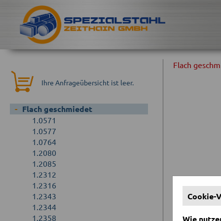
Flach geschm
Ihre Anfrageübersicht ist leer.
Flach geschmiedet
1.0571
1.0577
1.0764
1.2080
1.2085
1.2312
1.2316
Au
1.2343
Cookie-
1.2344
Alle a
1.2358
Wie nutzen