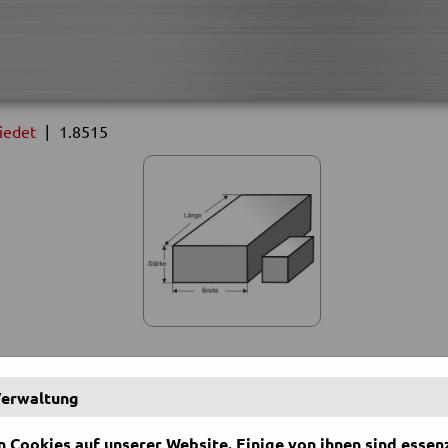
iedet
|
1.8515
swahl: Flach geschmiedet | 1.8515
Verwaltung
ufgeführten Maße sind ca. Maße, sodass Toleranzen (-0/+5mm) bei den
 Cookies auf unserer Website. Einige von ihnen sind essenz