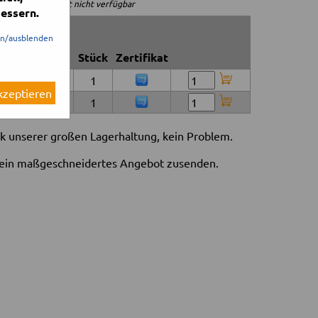
= Zertifikat nicht verfügbar
essern.
🔍
en/ausblenden
e (mm)
Stück
Zertifikat
1
akzeptieren
1
nk unserer großen Lagerhaltung, kein Problem.
ein maßgeschneidertes Angebot zusenden.