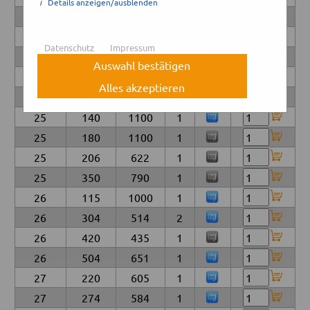
i
Details anzeigen/ausblenden
24
186
804
1
24
291
435
1
Datenschutz
Impressum
24
373
503
1
Auswahl bestätigen
24
394
654
1
Alles akzeptieren
25
135
1000
1
25
140
1100
1
25
180
1100
1
25
206
622
1
25
350
790
1
26
115
1000
1
26
304
514
2
26
420
435
1
26
504
651
1
27
220
605
1
27
274
584
1