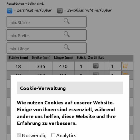
Reststücken möglich sind.
= Zertifikat verfügbar
= Zertifikat nicht verfügbar
🔍
🔍
🔍
Stärke (mm)
Breite (mm)
Länge (mm)
Stück
Zertifikat
18
335
470
1
18
380
485
1
18
435
1100
1
Cookie-Verwaltung
20
360
410
1
Wie nutzen Cookies auf unserer Website.
22
394
654
1
Einige von ihnen sind essenziell, während
22
435
605
1
andere uns helfen, diese Website und Ihre
22
515
590
1
Erfahrung zu verbessern.
23
180
1000
1
Notwendig
Analytics
23
504
768
1