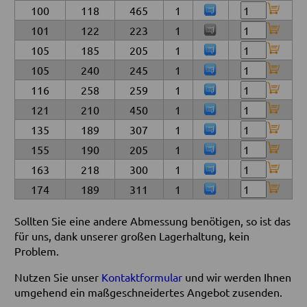
100
118
465
1
101
122
223
1
105
185
205
1
105
240
245
1
116
258
259
1
121
210
450
1
135
189
307
1
155
190
205
1
163
218
300
1
174
189
311
1
Sollten Sie eine andere Abmessung benötigen, so ist das
für uns, dank unserer großen Lagerhaltung, kein
Problem.
Nutzen Sie unser
Kontaktformular
und wir werden Ihnen
umgehend ein maßgeschneidertes Angebot zusenden.