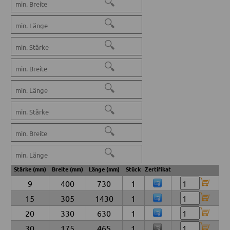
🔍
🔍
🔍
🔍
🔍
🔍
🔍
🔍
Stärke (mm)
Breite (mm)
Länge (mm)
Stück
Zertifikat
9
400
730
1
15
305
1430
1
20
330
630
1
30
175
465
1