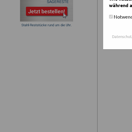
während a
Notwend
Datenschut