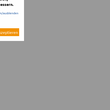
essern.
en/ausblenden
akzeptieren